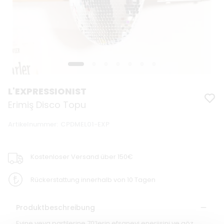
L'EXPRESSIONIST
Erimiş Disco Topu
Artikelnummer
:
CPDMEL01-EXP
Kostenloser Versand über 150€
Rückerstattung innerhalb von 10 Tagen
Produktbeschreibung
Evine veya partilerine 70’lerin efsanevi enerjisini ve göz