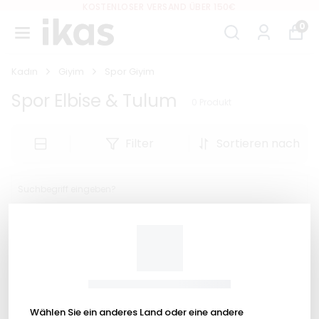
KOSTENLOSER VERSAND ÜBER 150€
0
Kadın
Giyim
Spor Giyim
Spor Elbise & Tulum
0
Produkt
Filter
Sortieren nach
Wählen Sie ein anderes Land oder eine andere