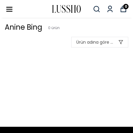
0
Anine Bing
0
ürün
Ürün adına göre A-Z