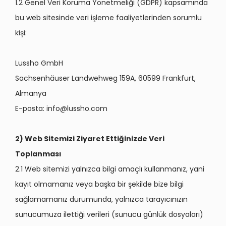
1.2 Genel Veri Koruma Yönetmeliği (GDPR) kapsamında
bu web sitesinde veri işleme faaliyetlerinden sorumlu
kişi:
Lussho GmbH
Sachsenhäuser Landwehweg 159A, 60599 Frankfurt,
Almanya
E-posta:
info@lussho.com
2) Web Sitemizi Ziyaret Ettiğinizde Veri
Toplanması
2.1 Web sitemizi yalnızca bilgi amaçlı kullanmanız, yani
kayıt olmamanız veya başka bir şekilde bize bilgi
sağlamamanız durumunda, yalnızca tarayıcınızın
sunucumuza ilettiği verileri (sunucu günlük dosyaları)