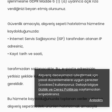
işlenmesine GDPR Madde 6 (1) (a) uyarınca açık rıza
verdiğinizi beyan etmiş olursunuz.
Güvenlik amacıyla, alışveriş sepeti hatırlatma hizmetine
kaydolduğunuzda:
• İnternet Servis Sağlayıcınız (ISP) tarafından atanan IP
adresiniz,
• Kayıt tarih ve saati,
tarafımızdan saklanacaktır. Bu, e-posta adresinizin
Alışveriş deneyiminizi iyileştirmek için
yetkisiz şekilde kullanılmasını tespit edebilmemiz için
yasal düzenlemelere uygun çerezler
gereklidir.
(cookies) kullanıyoruz. Detaylı bilgiye
Gizlilik ve Çerez Politikası
sayfamızdan
erişebilirsiniz.
Bu hizmete kaydolduğunuzda toplanan veriler yalnızca
Anladım
alışveriş sepetinizdeki ürünleri hatırlatmak amacıyla