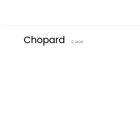
Chopard
0
ürün