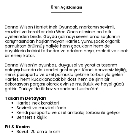
Ürün Açıklaması
Donna Wilson Harriet İnek Oyuncak, markanın sevimli,
müzikal ve karakter dolu Wee Ones ailesinin en tatlı
üyelerinden biridir. Gayda çalmayı seven ama saçlarının
karışmasından hoşlanmayan Harriet, yumuşacık organik
pamuktan örülmüş haliyle hem çocukların hem de
büyüklerin kalbini fetheder ve odalara neşe, melodi ve sıcak
bir enerji katar.
Donna Wilson’ın oyunbaz, duygusal ve yaratıcı tasarım
anlayışı burada da kendini gösteriyor. Kendi benzersiz kişiliği,
minik pasaportu ve özel pamuklu çekme torbasıyla gelen
Harriet, hem kucaklanacak bir dost hem de şirin bir
dekorasyon parçası olarak evinize mutluluk ve hayal gücü
getirir. Türkiye’de ilk kez ve sadece Lussho’da!
Tasarım Detayları
Harriet İnek karakteri
Sevimli ve müzikal ifade
Kendi pasaportu ve özel ambalaj torbası ile geliyor
Benzersiz kişilik
Fit & Kesim
Boyut: 20 cm x 15 cm