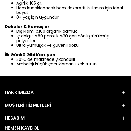
Ağırlık: 105 gr.
Hem kucaklanacak hem dekoratif kullanım için ideal
boyut
0+ yaş için uygundur
Dokular & Kumaşlar
Dış kısım: %100 organik pamuk
İç dolgu: %80 pamuk %20 geri dönüştürülmüş
polyester
Ultra yumuşak ve güvenli doku
İlk Günkü Gibi Koruyun
30°C’de makinede yıkanabilir
Ambalajı küçük çocuklardan uzak tutun
HAKKIMIZDA
MÜŞTERİ HİZMETLERİ
HESABIM
HEMEN KAYDOL