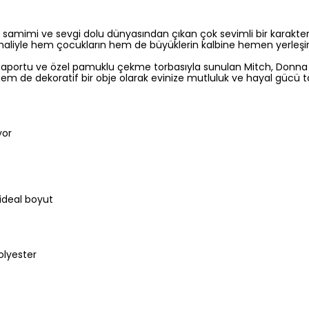
 samimi ve sevgi dolu dünyasından çıkan çok sevimli bir karakte
liyle hem çocukların hem de büyüklerin kalbine hemen yerleşir
pasaportu ve özel pamuklu çekme torbasıyla sunulan Mitch, Donna W
em de dekoratif bir obje olarak evinize mutluluk ve hayal gücü ta
yor
ideal boyut
olyester