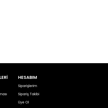
LERİ
HESABIM
Siparişlerim
nması
Sipariş Takibi
Üye Ol