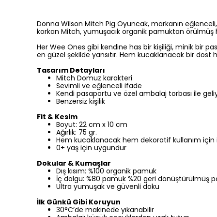
Donna Wilson Mitch Pig Oyuncak, markanın eğlenceli,
korkan Mitch, yumuşacık organik pamuktan örülmüş ha
Her Wee Ones gibi kendine has bir kişiliği, minik bir 
en güzel şekilde yansıtır. Hem kucaklanacak bir dost h
Tasarım Detayları
Mitch Domuz karakteri
Sevimli ve eğlenceli ifade
Kendi pasaportu ve özel ambalaj torbası ile geli
Benzersiz kişilik
Fit & Kesim
Boyut: 22 cm x 10 cm
Ağırlık: 75 gr.
Hem kucaklanacak hem dekoratif kullanım için 
0+ yaş için uygundur
Dokular & Kumaşlar
Dış kısım: %100 organik pamuk
İç dolgu: %80 pamuk %20 geri dönüştürülmüş p
Ultra yumuşak ve güvenli doku
İlk Günkü Gibi Koruyun
30°C’de makinede yıkanabilir