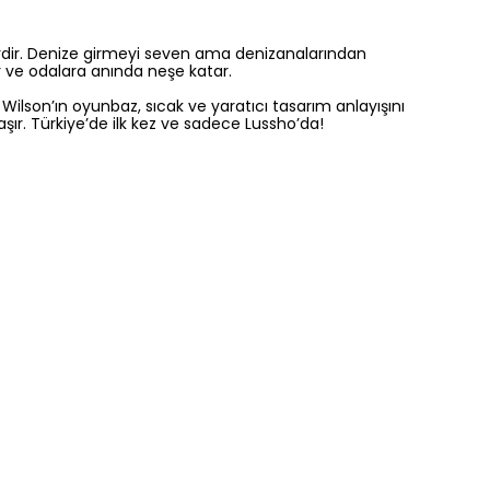
rdir. Denize girmeyi seven ama denizanalarından
 ve odalara anında neşe katar.
ilson’ın oyunbaz, sıcak ve yaratıcı tasarım anlayışını
şır. Türkiye’de ilk kez ve sadece Lussho’da!