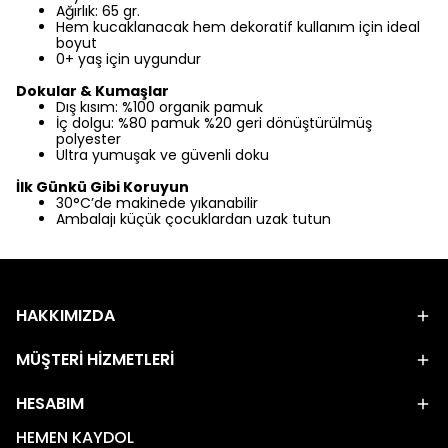
Ağırlık: 65 gr.
Hem kucaklanacak hem dekoratif kullanım için ideal
boyut
0+ yaş için uygundur
Dokular & Kumaşlar
Dış kısım: %100 organik pamuk
İç dolgu: %80 pamuk %20 geri dönüştürülmüş
polyester
Ultra yumuşak ve güvenli doku
İlk Günkü Gibi Koruyun
30°C’de makinede yıkanabilir
Ambalajı küçük çocuklardan uzak tutun
HAKKIMIZDA
MÜŞTERİ HİZMETLERİ
HESABIM
HEMEN KAYDOL