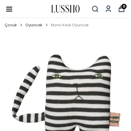
0
Çocuk
Oyuncak
Mono Kedi Oyuncak