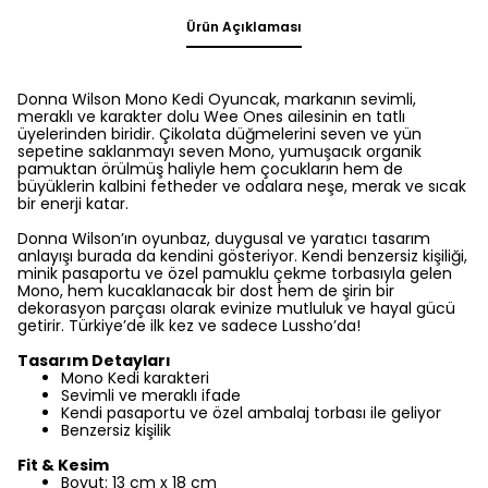
Ürün Açıklaması
Donna Wilson Mono Kedi Oyuncak, markanın sevimli,
meraklı ve karakter dolu Wee Ones ailesinin en tatlı
üyelerinden biridir. Çikolata düğmelerini seven ve yün
sepetine saklanmayı seven Mono, yumuşacık organik
pamuktan örülmüş haliyle hem çocukların hem de
büyüklerin kalbini fetheder ve odalara neşe, merak ve sıcak
bir enerji katar.
Donna Wilson’ın oyunbaz, duygusal ve yaratıcı tasarım
anlayışı burada da kendini gösteriyor. Kendi benzersiz kişiliği,
minik pasaportu ve özel pamuklu çekme torbasıyla gelen
Mono, hem kucaklanacak bir dost hem de şirin bir
dekorasyon parçası olarak evinize mutluluk ve hayal gücü
getirir. Türkiye’de ilk kez ve sadece Lussho’da!
Tasarım Detayları
Mono Kedi karakteri
Sevimli ve meraklı ifade
Kendi pasaportu ve özel ambalaj torbası ile geliyor
Benzersiz kişilik
Fit & Kesim
Boyut: 13 cm x 18 cm