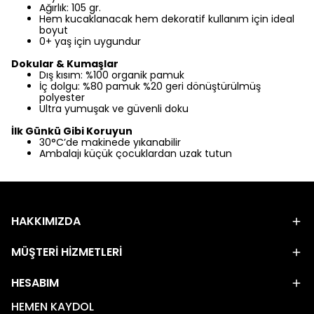
Ağırlık: 105 gr.
Hem kucaklanacak hem dekoratif kullanım için ideal
boyut
0+ yaş için uygundur
Dokular & Kumaşlar
Dış kısım: %100 organik pamuk
İç dolgu: %80 pamuk %20 geri dönüştürülmüş
polyester
Ultra yumuşak ve güvenli doku
İlk Günkü Gibi Koruyun
30°C’de makinede yıkanabilir
Ambalajı küçük çocuklardan uzak tutun
HAKKIMIZDA
MÜŞTERİ HİZMETLERİ
HESABIM
HEMEN KAYDOL