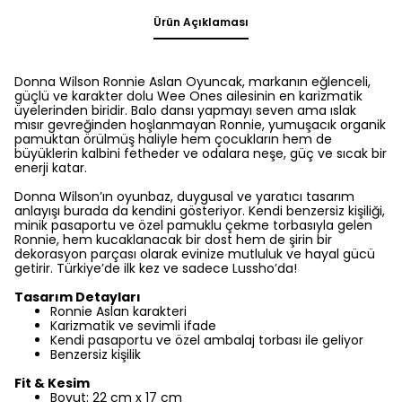
Ürün Açıklaması
Donna Wilson Ronnie Aslan Oyuncak, markanın eğlenceli,
güçlü ve karakter dolu Wee Ones ailesinin en karizmatik
üyelerinden biridir. Balo dansı yapmayı seven ama ıslak
mısır gevreğinden hoşlanmayan Ronnie, yumuşacık organik
pamuktan örülmüş haliyle hem çocukların hem de
büyüklerin kalbini fetheder ve odalara neşe, güç ve sıcak bir
enerji katar.
Donna Wilson’ın oyunbaz, duygusal ve yaratıcı tasarım
anlayışı burada da kendini gösteriyor. Kendi benzersiz kişiliği,
minik pasaportu ve özel pamuklu çekme torbasıyla gelen
Ronnie, hem kucaklanacak bir dost hem de şirin bir
dekorasyon parçası olarak evinize mutluluk ve hayal gücü
getirir. Türkiye’de ilk kez ve sadece Lussho’da!
Tasarım Detayları
Ronnie Aslan karakteri
Karizmatik ve sevimli ifade
Kendi pasaportu ve özel ambalaj torbası ile geliyor
Benzersiz kişilik
Fit & Kesim
Boyut: 22 cm x 17 cm