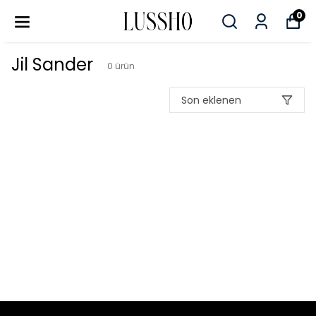
0
Jil Sander
0
ürün
Son eklenen