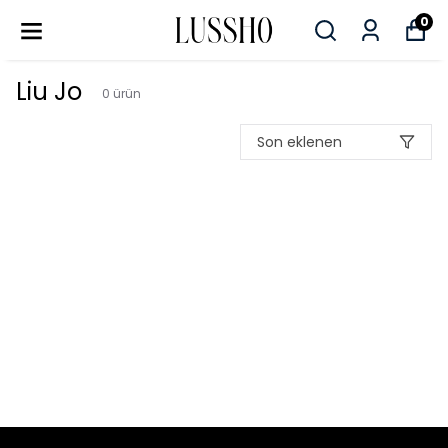
0
Liu Jo
0
ürün
Son eklenen