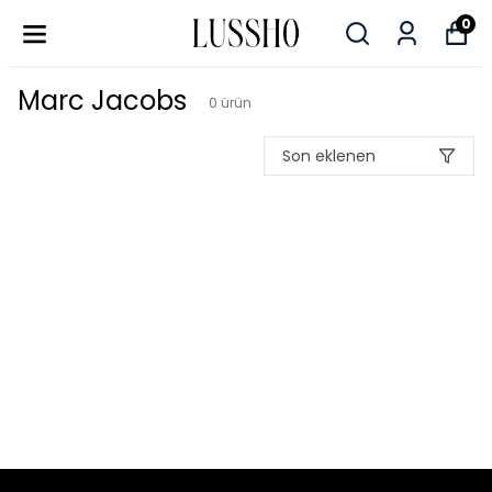
0
Marc Jacobs
0
ürün
Son eklenen