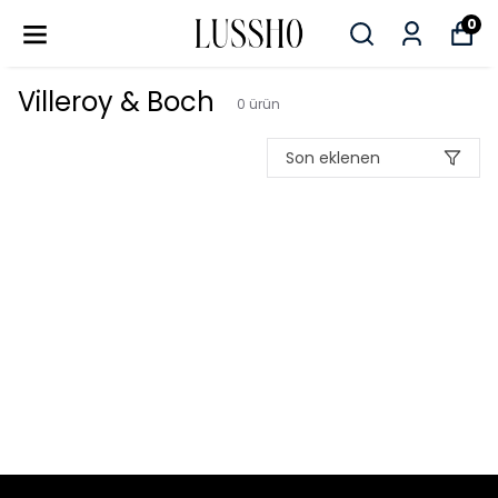
0
Villeroy & Boch
0
ürün
Son eklenen