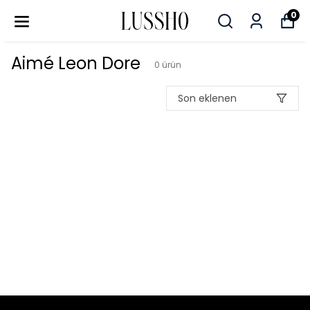
0
Aimé Leon Dore
0
ürün
Son eklenen