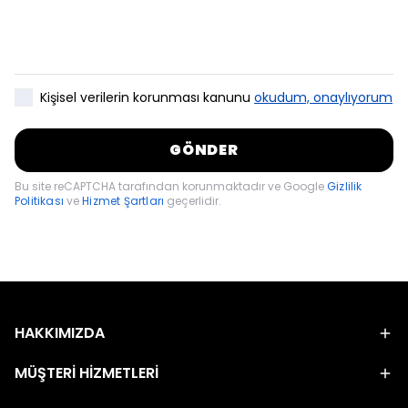
Kişisel verilerin korunması kanunu
okudum, onaylıyorum
GÖNDER
Bu site reCAPTCHA tarafından korunmaktadır ve Google
Gizlilik
Politikası
ve
Hizmet Şartları
geçerlidir.
HAKKIMIZDA
MÜŞTERİ HİZMETLERİ