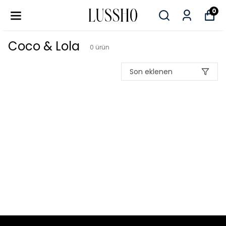
0
Coco & Lola
0
ürün
Son eklenen