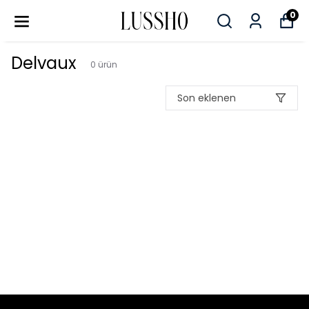
0
Delvaux
0
ürün
Son eklenen