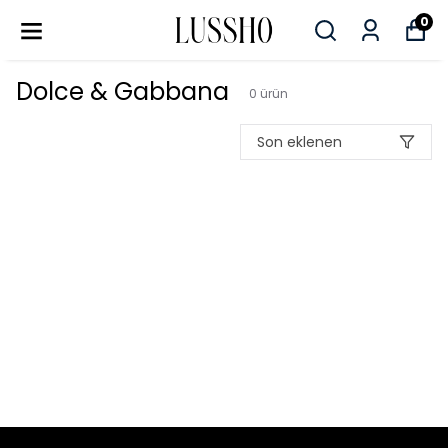
0
Dolce & Gabbana
0
ürün
Son eklenen