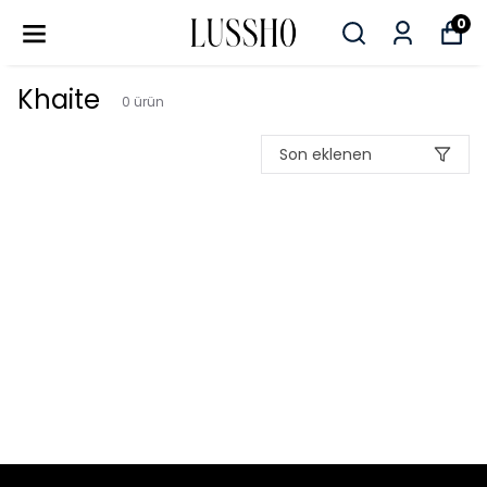
0
Khaite
0
ürün
Son eklenen