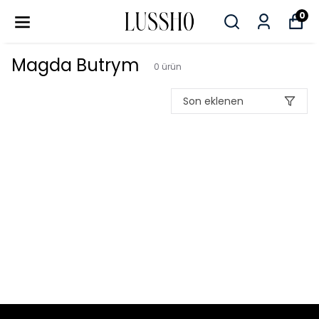
0
Magda Butrym
0
ürün
Son eklenen