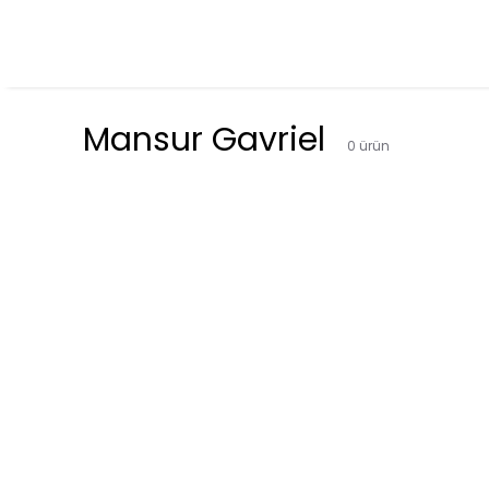
Mansur Gavriel
0
ürün