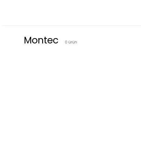
Montec
0
ürün