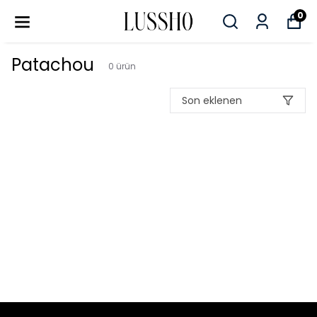
0
Patachou
0
ürün
Son eklenen