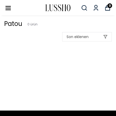
0
Patou
0
ürün
Son eklenen