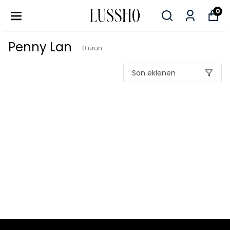
0
Penny Lan
0
ürün
Son eklenen