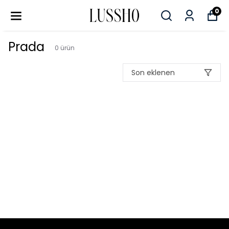
0
Prada
0
ürün
Son eklenen