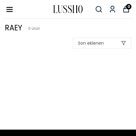
0
RAEY
0
ürün
Son eklenen