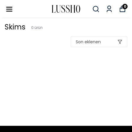
0
Skims
0
ürün
Son eklenen