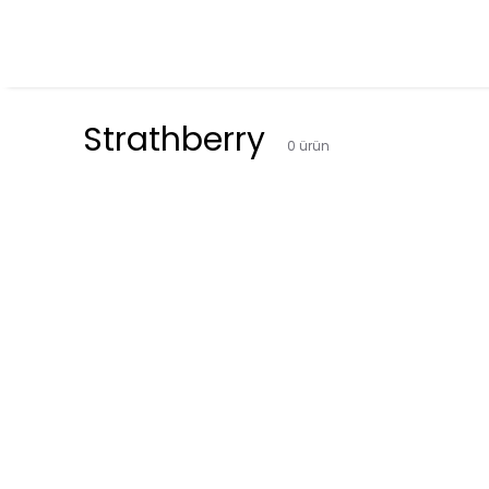
Strathberry
0
ürün