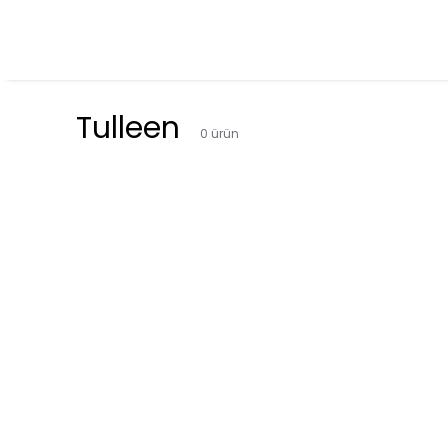
Tulleen
0
ürün