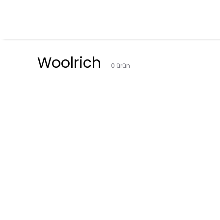
Woolrich
0
ürün