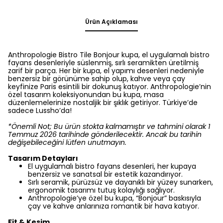
Ürün Açıklaması
Anthropologie Bistro Tile Bonjour kupa, el uygulamalı bistro
fayans desenleriyle süslenmiş, sırlı seramikten üretilmiş
zarif bir parça. Her bir kupa, el yapımı desenleri nedeniyle
benzersiz bir görünüme sahip olup, kahve veya çay
keyfinize Paris esintili bir dokunuş katıyor. Anthropologie’nin
özel tasarım koleksiyonundan bu kupa, masa
düzenlemelerinize nostaljik bir şıklık getiriyor. Türkiye’de
sadece Lussho’da!
*Önemli Not; Bu ürün stokta kalmamıştır ve tahmini olarak 1
Temmuz 2026 tarihinde gönderilecektir. Ancak bu tarihin
değişebileceğini lütfen unutmayın.
Tasarım Detayları
El uygulamalı bistro fayans desenleri, her kupaya
benzersiz ve sanatsal bir estetik kazandırıyor.
Sırlı seramik, pürüzsüz ve dayanıklı bir yüzey sunarken,
ergonomik tasarımı tutuş kolaylığı sağlıyor.
Anthropologie’ye özel bu kupa, “Bonjour” baskısıyla
çay ve kahve anlarınıza romantik bir hava katıyor.
Fit & Kesim