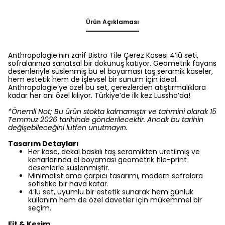
Ürün Açıklaması
Anthropologie’nin zarif Bistro Tile Çerez Kasesi 4’lü seti,
sofralarınıza sanatsal bir dokunuş katıyor. Geometrik fayans
desenleriyle süslenmiş bu el boyaması taş seramik kaseler,
hem estetik hem de işlevsel bir sunum için ideal.
Anthropologie’ye özel bu set, çerezlerden atıştırmalıklara
kadar her anı özel kılıyor. Türkiye’de ilk kez Lussho’da!
*Önemli Not; Bu ürün stokta kalmamıştır ve tahmini olarak 15
Temmuz 2026 tarihinde gönderilecektir. Ancak bu tarihin
değişebileceğini lütfen unutmayın.
Tasarım Detayları
Her kase, dekal baskılı taş seramikten üretilmiş ve
kenarlarında el boyaması geometrik tile-print
desenlerle süslenmiştir.
Minimalist ama çarpıcı tasarımı, modern sofralara
sofistike bir hava katar.
4’lü set, uyumlu bir estetik sunarak hem günlük
kullanım hem de özel davetler için mükemmel bir
seçim.
Fit & Kesim