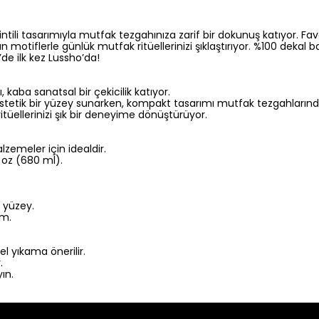
intili tasarımıyla mutfak tezgahınıza zarif bir dokunuş katıyor. Fa
an motiflerle günlük mutfak ritüellerinizi şıklaştırıyor. %100 deka
’de ilk kez Lussho’da!
 kaba sanatsal bir çekicilik katıyor.
tik bir yüzey sunarken, kompakt tasarımı mutfak tezgahlarında 
tüellerinizi şık bir deneyime dönüştürüyor.
zemeler için idealdir.
 oz (680 ml).
f yüzey.
ım.
l yıkama önerilir.
.
ın.