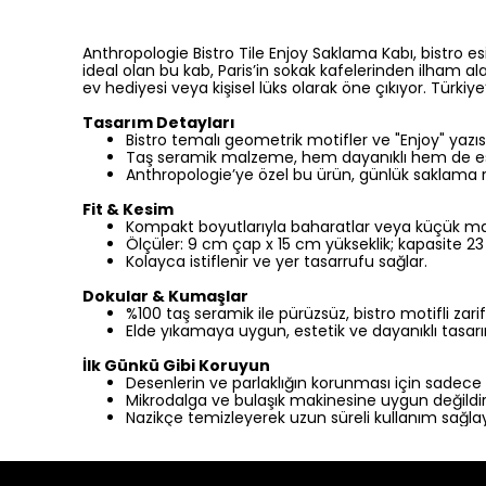
Anthropologie Bistro Tile Enjoy Saklama Kabı, bistro es
ideal olan bu kab, Paris’in sokak kafelerinden ilham al
ev hediyesi veya kişisel lüks olarak öne çıkıyor. Türkiye
Tasarım Detayları
Bistro temalı geometrik motifler ve "Enjoy" yazısı,
Taş seramik malzeme, hem dayanıklı hem de este
Anthropologie’ye özel bu ürün, günlük saklama ri
Fit & Kesim
Kompakt boyutlarıyla baharatlar veya küçük mal
Ölçüler: 9 cm çap x 15 cm yükseklik; kapasite 23
Kolayca istiflenir ve yer tasarrufu sağlar.
Dokular & Kumaşlar
%100 taş seramik ile pürüzsüz, bistro motifli zari
Elde yıkamaya uygun, estetik ve dayanıklı tasar
İlk Günkü Gibi Koruyun
Desenlerin ve parlaklığın korunması için sadece e
Mikrodalga ve bulaşık makinesine uygun değildir
Nazikçe temizleyerek uzun süreli kullanım sağlay