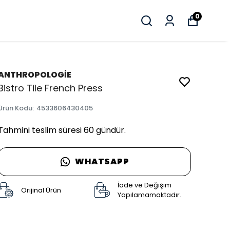
0
ANTHROPOLOGİE
Bistro Tile French Press
Ürün Kodu
:
4533606430405
Tahmini teslim süresi 60 gündür.
WHATSAPP
İade ve Değişim
Orijinal Ürün
Yapılamamaktadır.