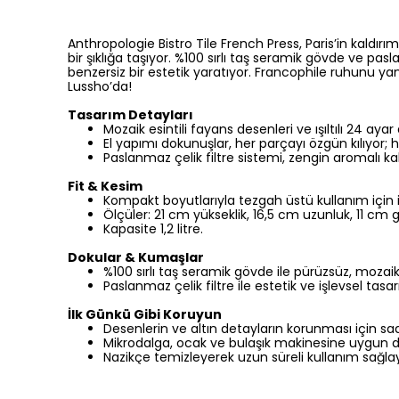
Anthropologie Bistro Tile French Press, Paris’in kaldırı
bir şıklığa taşıyor. %100 sırlı taş seramik gövde ve pa
benzersiz bir estetik yaratıyor. Francophile ruhunu 
Lussho’da!
Tasarım Detayları
Mozaik esintili fayans desenleri ve ışıltılı 24 ayar
El yapımı dokunuşlar, her parçayı özgün kılıyor; h
Paslanmaz çelik filtre sistemi, zengin aromalı 
Fit & Kesim
Kompakt boyutlarıyla tezgah üstü kullanım için i
Ölçüler:
21 cm
yükseklik, 16,5 cm uzunluk, 11 cm ge
Kapasite 1,2 litre.
Dokular & Kumaşlar
%100 sırlı taş seramik gövde ile pürüzsüz, mozaik
Paslanmaz çelik filtre ile estetik ve işlevsel tasa
İlk Günkü Gibi Koruyun
Desenlerin ve altın detayların korunması için sad
Mikrodalga, ocak ve bulaşık makinesine uygun de
Nazikçe temizleyerek uzun süreli kullanım sağlay