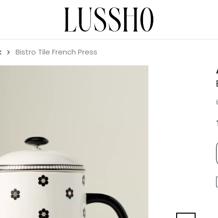
k
Bistro Tile French Press