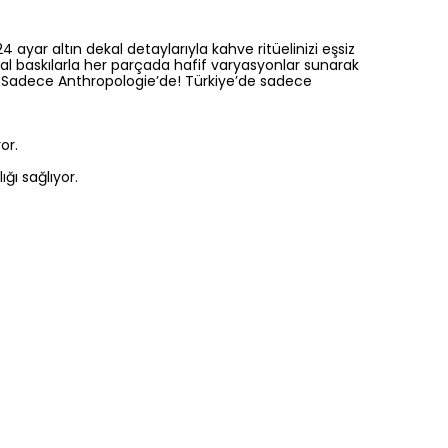
 ayar altın dekal detaylarıyla kahve ritüelinizi eşsiz
ekal baskılarla her parçada hafif varyasyonlar sunarak
. Sadece Anthropologie’de! Türkiye’de sadece
or.
ğı sağlıyor.