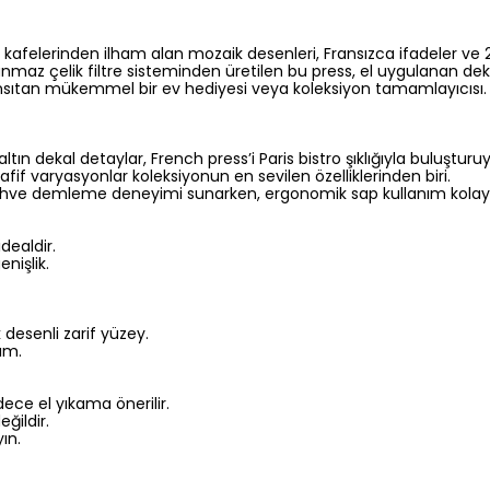
m kafelerinden ilham alan mozaik desenleri, Fransızca ifadeler ve 24
slanmaz çelik filtre sisteminden üretilen bu press, el uygulanan d
yansıtan mükemmel bir ev hediyesi veya koleksiyon tamamlayıcısı
 altın dekal detaylar, French press’i Paris bistro şıklığıyla buluşturuy
afif varyasyonlar koleksiyonun en sevilen özelliklerinden biri.
kahve demleme deneyimi sunarken, ergonomik sap kullanım kolaylı
dealdir.
nişlik.
 desenli zarif yüzey.
rım.
ece el yıkama önerilir.
ğildir.
ın.