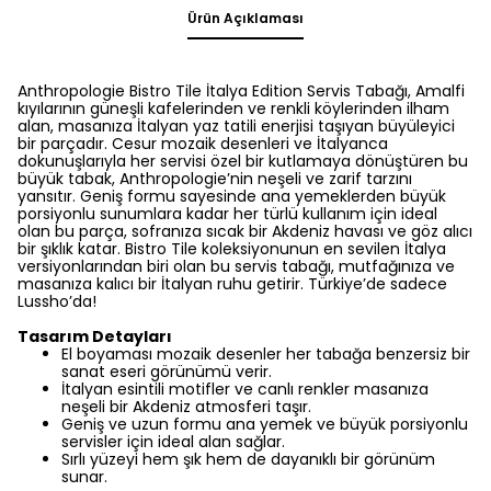
Ürün Açıklaması
Anthropologie Bistro Tile İtalya Edition Servis Tabağı, Amalfi
kıyılarının güneşli kafelerinden ve renkli köylerinden ilham
alan, masanıza İtalyan yaz tatili enerjisi taşıyan büyüleyici
bir parçadır. Cesur mozaik desenleri ve İtalyanca
dokunuşlarıyla her servisi özel bir kutlamaya dönüştüren bu
büyük tabak, Anthropologie’nin neşeli ve zarif tarzını
yansıtır. Geniş formu sayesinde ana yemeklerden büyük
porsiyonlu sunumlara kadar her türlü kullanım için ideal
olan bu parça, sofranıza sıcak bir Akdeniz havası ve göz alıcı
bir şıklık katar. Bistro Tile koleksiyonunun en sevilen İtalya
versiyonlarından biri olan bu servis tabağı, mutfağınıza ve
masanıza kalıcı bir İtalyan ruhu getirir. Türkiye’de sadece
Lussho’da!
Tasarım Detayları
El boyaması mozaik desenler her tabağa benzersiz bir
sanat eseri görünümü verir.
İtalyan esintili motifler ve canlı renkler masanıza
neşeli bir Akdeniz atmosferi taşır.
Geniş ve uzun formu ana yemek ve büyük porsiyonlu
servisler için ideal alan sağlar.
Sırlı yüzeyi hem şık hem de dayanıklı bir görünüm
sunar.