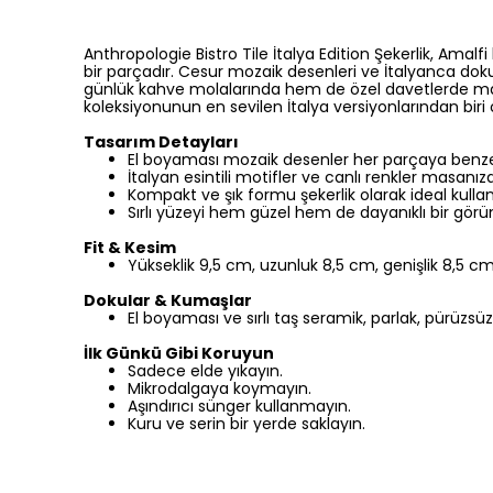
Anthropologie Bistro Tile İtalya Edition Şekerlik, Amalfi
bir parçadır. Cesur mozaik desenleri ve İtalyanca doku
günlük kahve molalarında hem de özel davetlerde masanı
koleksiyonunun en sevilen İtalya versiyonlarından biri o
Tasarım Detayları
El boyaması mozaik desenler her parçaya benzer
İtalyan esintili motifler ve canlı renkler masanız
Kompakt ve şık formu şekerlik olarak ideal kulla
Sırlı yüzeyi hem güzel hem de dayanıklı bir gör
Fit & Kesim
Yükseklik 9,5 cm, uzunluk 8,5 cm, genişlik 8,5 cm
Dokular & Kumaşlar
El boyaması ve sırlı taş seramik, parlak, pürüzsüz
İlk Günkü Gibi Koruyun
Sadece elde yıkayın.
Mikrodalgaya koymayın.
Aşındırıcı sünger kullanmayın.
Kuru ve serin bir yerde saklayın.