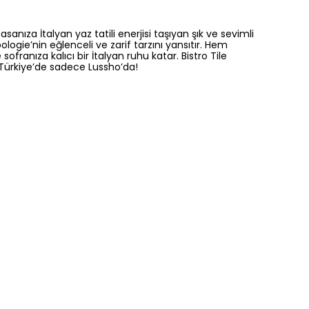
sanıza İtalyan yaz tatili enerjisi taşıyan şık ve sevimli
ogie’nin eğlenceli ve zarif tarzını yansıtır. Hem
anıza kalıcı bir İtalyan ruhu katar. Bistro Tile
r. Türkiye’de sadece Lussho’da!