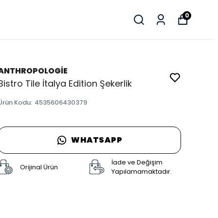
0
ANTHROPOLOGİE
Bistro Tile İtalya Edition Şekerlik
Ürün Kodu
:
4535606430379
WHATSAPP
İade ve Değişim
Orijinal Ürün
Yapılamamaktadır.