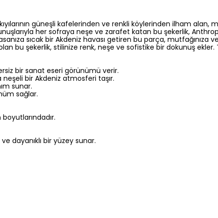
 kıyılarının güneşli kafelerinden ve renkli köylerinden ilham alan, ma
nuşlarıyla her sofraya neşe ve zarafet katan bu şekerlik, Anthropol
za sıcak bir Akdeniz havası getiren bu parça, mutfağınıza ve sofr
lan bu şekerlik, stilinize renk, neşe ve sofistike bir dokunuş ekle
siz bir sanat eseri görünümü verir.
a neşeli bir Akdeniz atmosferi taşır.
nım sunar.
ünüm sağlar.
 boyutlarındadır.
 ve dayanıklı bir yüzey sunar.