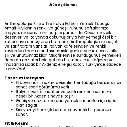
Ürün Açıklaması
Anthropologie Bistro Tile İtalya Edition Yemek Tabağı,
Amalfi kıyılarının renkli ve güneşli ruhunu sofralarınıza
taşıyan, masanızın en çarpıcı parçasıdır. Cesur mozaik
desenleri ve İtalyanca dokunuşlarıyla her yemeği özel bir
kutlamaya dönüştüren bu tabak, Anthropologie’nin neşeli
ve zarif tarzını yansıtır. İtalyan kafelerinden ve renkli
köylerden ilham alan tasarımıyla günlük yemeklerinizi bile
şık ve unutulmaz kılar. Misafirlerinize sunduğunuz yemekleri
daha da göz alıcı hale getiren bu tabak, mutfağınıza ve
masanıza sıcak bir Akdeniz enerjisi katar. Türkiye’de sadece
Lussho’da!
Tasarım Detayları
El boyaması mozaik desenler her tabağa benzersiz bir
sanat eseri görünümü verir.
İtalyan esintili motifler ve canlı renkler masanıza
neşeli bir Akdeniz havası taşır.
Geniş ve düz formu ana yemek sunumları için ideal
alan sağlar.
Sırlı yüzeyi hem şık hem de dayanıklı bir görünüm
sunar.
Fit & Kesim