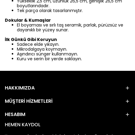
Yükseklik 2,5 cm, uzunluk 26,5 cm, genişlik 26,5 cm
boyutlarındadır.
Tek parça olarak tasarlanmıştır.
Dokular & Kumaşlar
El boyaması ve sırlı taş seramik, parlak, pürüzsüz ve
dayanıklı bir yüzey sunar.
İlk Günkü Gibi Koruyun
Sadece elde yıkayın.
Mikrodalgaya koymayın.
Aşındırıcı sünger kullanmayın.
Kuru ve serin bir yerde saklayın.
HAKKIMIZDA
MÜŞTERİ HİZMETLERİ
HESABIM
HEMEN KAYDOL