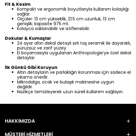
Fit & Kesim
Kompakt ve ergonomik boyutlarıyla kullanım kolaylığı
sağlar.
Ölçüler: 13 cm yükseklik, 21.5 cm uzunluk, 13 cm
genişlik; kapasite 975 ml.
Kolayca saklanabilir ve istiflenebilir.
Dokular & Kumaşlar
24 ayar altın dekal detaylı sırlı taş seramik ile dayanıklı,
pürüzsüz ve zarif yüzey.
El boyamasıyla uygulanan Anthropologie’ye özel dekal
detaylar.
İlk Günkü Gibi Koruyun
Altın detayların ve parlaklığın korunması için sadece el
yıkama önerilir.
Mikrodalga, ocak ve bulaşık makinesine uygun
değildir.
Nazikçe temizleyerek uzun süreli kullanım sağlayın.
HAKKIMIZDA
MÜŞTERİ HİZMETLERİ