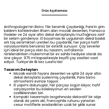
Ürün Açıklaması
Anthropologie’nin Bistro Tile Seramik Çaydanlığı, Paris’in şirin
kaldırım kafelerinden ilham alan mozaik desenleri, Fransızca
ifadeler ve 24 ayar altın dekal detaylarıyla mutfağınıza zarif
bir selam gönderiyor. El boyaması ile uygulanan dekal baskılı
sırlı taş seramikten üretilen bu çaydanlık, her parça hafif
varyasyonlarla benzersiz bir estetik sunuyor. Çay severler
için ideal bir parça olan bu tasarım, sofralarınızı
renklendirirken mükemmel bir ev sahibi hediyesi olarak da
öne çıkıyor. 975 ml kapasitesiyle keyifli çay saatleri vaat
ediyor. Türkiye’de ilk kez Lussho’da!
Tasarım Detayları
Mozaik esintili fayans desenleri ve ışıltılı 24 ayar altın
dekal detaylarla süslenmiş çaydanlık, Paris bistro
atmosferini evinize taşıyor.
El yapımı dokunuşlar, her parçayı özgün kılıyor; hafif
varyasyonlar bu koleksiyonun en sevilen
özelliklerinden biri.
Kompakt tasarımıyla tezgahınızda dekoratif bir obje
olarak da yerini alır, Francophile ruhunu yansıtan
cesur motiflerle sıradanlıktan uzak bir şıklık sunar.