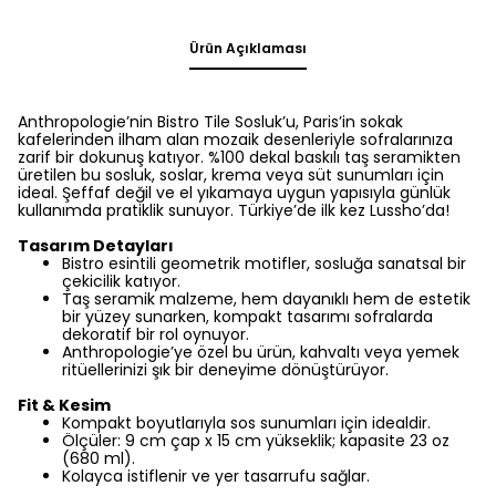
Ürün Açıklaması
Anthropologie’nin Bistro Tile Sosluk’u, Paris’in sokak
kafelerinden ilham alan mozaik desenleriyle sofralarınıza
zarif bir dokunuş katıyor. %100 dekal baskılı taş seramikten
üretilen bu sosluk, soslar, krema veya süt sunumları için
ideal. Şeffaf değil ve el yıkamaya uygun yapısıyla günlük
kullanımda pratiklik sunuyor. Türkiye’de ilk kez Lussho’da!
Tasarım Detayları
Bistro esintili geometrik motifler, sosluğa sanatsal bir
çekicilik katıyor.
Taş seramik malzeme, hem dayanıklı hem de estetik
bir yüzey sunarken, kompakt tasarımı sofralarda
dekoratif bir rol oynuyor.
Anthropologie’ye özel bu ürün, kahvaltı veya yemek
ritüellerinizi şık bir deneyime dönüştürüyor.
Fit & Kesim
Kompakt boyutlarıyla sos sunumları için idealdir.
Ölçüler: 9 cm çap x 15 cm yükseklik; kapasite 23 oz
(680 ml).
Kolayca istiflenir ve yer tasarrufu sağlar.