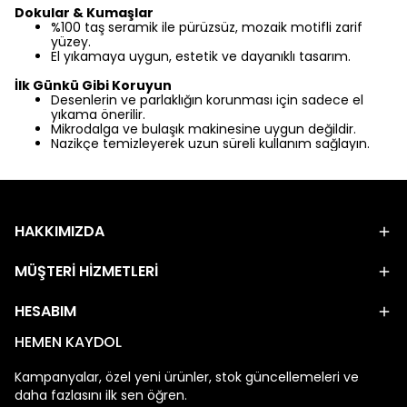
Dokular & Kumaşlar
%100 taş seramik ile pürüzsüz, mozaik motifli zarif
yüzey.
El yıkamaya uygun, estetik ve dayanıklı tasarım.
İlk Günkü Gibi Koruyun
Desenlerin ve parlaklığın korunması için sadece el
yıkama önerilir.
Mikrodalga ve bulaşık makinesine uygun değildir.
Nazikçe temizleyerek uzun süreli kullanım sağlayın.
HAKKIMIZDA
MÜŞTERİ HİZMETLERİ
HESABIM
HEMEN KAYDOL
Kampanyalar, özel yeni ürünler, stok güncellemeleri ve
daha fazlasını ilk sen öğren.