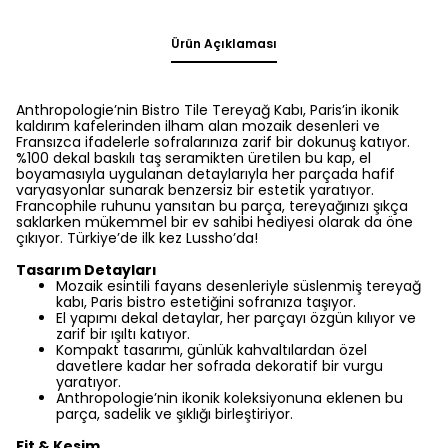
Ürün Açıklaması
Anthropologie’nin Bistro Tile Tereyağ Kabı, Paris’in ikonik
kaldırım kafelerinden ilham alan mozaik desenleri ve
Fransızca ifadelerle sofralarınıza zarif bir dokunuş katıyor.
%100 dekal baskılı taş seramikten üretilen bu kap, el
boyamasıyla uygulanan detaylarıyla her parçada hafif
varyasyonlar sunarak benzersiz bir estetik yaratıyor.
Francophile ruhunu yansıtan bu parça, tereyağınızı şıkça
saklarken mükemmel bir ev sahibi hediyesi olarak da öne
çıkıyor. Türkiye’de ilk kez Lussho’da!
Tasarım Detayları
Mozaik esintili fayans desenleriyle süslenmiş tereyağ
kabı, Paris bistro estetiğini sofranıza taşıyor.
El yapımı dekal detaylar, her parçayı özgün kılıyor ve
zarif bir ışıltı katıyor.
Kompakt tasarımı, günlük kahvaltılardan özel
davetlere kadar her sofrada dekoratif bir vurgu
yaratıyor.
Anthropologie’nin ikonik koleksiyonuna eklenen bu
parça, sadelik ve şıklığı birleştiriyor.
Fit & Kesim