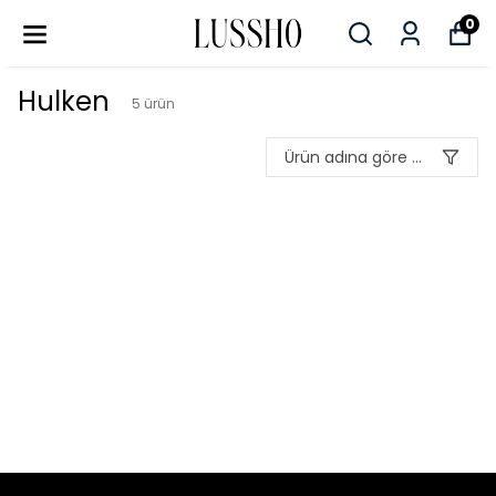
0
Hulken
5
ürün
Ürün adına göre A-Z