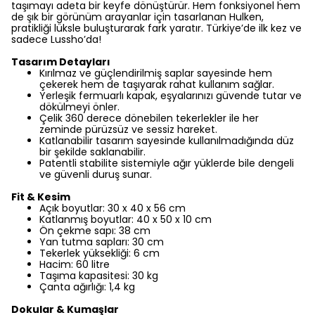
taşımayı adeta bir keyfe dönüştürür. Hem fonksiyonel hem
de şık bir görünüm arayanlar için tasarlanan Hulken,
pratikliği lüksle buluşturarak fark yaratır. Türkiye’de ilk kez ve
sadece Lussho’da!
Tasarım Detayları
Kırılmaz ve güçlendirilmiş saplar sayesinde hem
çekerek hem de taşıyarak rahat kullanım sağlar.
Yerleşik fermuarlı kapak, eşyalarınızı güvende tutar ve
dökülmeyi önler.
Çelik 360 derece dönebilen tekerlekler ile her
zeminde pürüzsüz ve sessiz hareket.
Katlanabilir tasarım sayesinde kullanılmadığında düz
bir şekilde saklanabilir.
Patentli stabilite sistemiyle ağır yüklerde bile dengeli
ve güvenli duruş sunar.
Fit & Kesim
Açık boyutlar: 30 x 40 x 56 cm
Katlanmış boyutlar: 40 x 50 x 10 cm
Ön çekme sapı: 38 cm
Yan tutma sapları: 30 cm
Tekerlek yüksekliği: 6 cm
Hacim: 60 litre
Taşıma kapasitesi: 30 kg
Çanta ağırlığı: 1,4 kg
Dokular & Kumaşlar