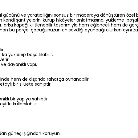
 gücünü ve yaratıcılığını sonsuz bir maceraya dönüştüren özel bir 
klerin kendi şantiyelerini kurup hikâyeler anlatmasına, yükleme-
r, arka kapağı kilitlenebilir tasarımıyla hem eğlenceli hem de ge
lanan bu parça, çocuğunuzun en sevdiği oyuncağı olurken aynı zam
ir.
rka yüklenip boşaltılabilir.
erir.
ve dayanıklı yapı.
inde hem de dışarıda rahatça oynanabilir.
ylı bir siluete sahiptir.
ıklı bir yapıya sahiptir.
yifle kullanılabilir.
dan güneş ışığından koruyun.