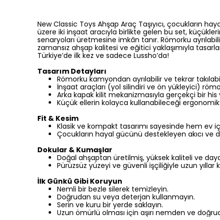
New Classic Toys Ahşap Araç Taşıyıcı, çocukların hayal
üzere iki inşaat aracıyla birlikte gelen bu set, küçü
senaryoları üretmesine imkân tanır. Römorku ayrılabili
zamansız ahşap kalitesi ve eğitici yaklaşımıyla tasar
Türkiye’de ilk kez ve sadece Lussho’da!
Tasarım Detayları
Römorku kamyondan ayrılabilir ve tekrar takılabil
İnşaat araçları (yol silindiri ve ön yükleyici) römo
Arka kapak kilit mekanizmasıyla gerçekçi bir his v
Küçük ellerin kolayca kullanabileceği ergonomik 
Fit & Kesim
Klasik ve kompakt tasarımı sayesinde hem ev iç
Çocukların hayal gücünü destekleyen akıcı ve deta
Dokular & Kumaşlar
Doğal ahşaptan üretilmiş, yüksek kaliteli ve dayan
Pürüzsüz yüzeyi ve güvenli işçiliğiyle uzun yıllar ke
İlk Günkü Gibi Koruyun
Nemli bir bezle silerek temizleyin.
Doğrudan su veya deterjan kullanmayın.
Serin ve kuru bir yerde saklayın.
Uzun ömürlü olması için aşırı nemden ve doğru