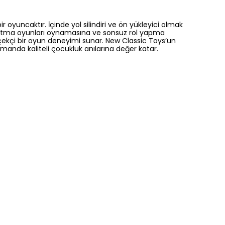
oyuncaktır. İçinde yol silindiri ve ön yükleyici olmak
boşaltma oyunları oynamasına ve sonsuz rol yapma
rçekçi bir oyun deneyimi sunar. New Classic Toys’un
anda kaliteli çocukluk anılarına değer katar.