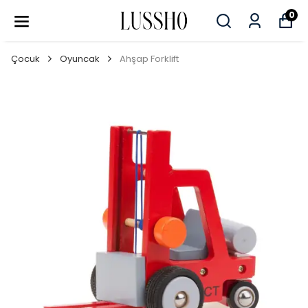
0
Çocuk
Oyuncak
Ahşap Forklift