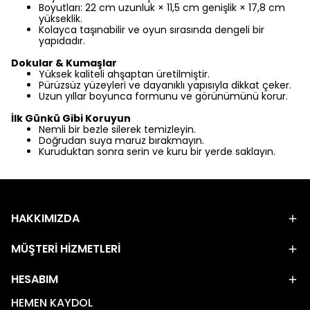
Boyutları: 22 cm uzunluk × 11,5 cm genişlik × 17,8 cm
yükseklik.
Kolayca taşınabilir ve oyun sırasında dengeli bir
yapıdadır.
Dokular & Kumaşlar
Yüksek kaliteli ahşaptan üretilmiştir.
Pürüzsüz yüzeyleri ve dayanıklı yapısıyla dikkat çeker.
Uzun yıllar boyunca formunu ve görünümünü korur.
İlk Günkü Gibi Koruyun
Nemli bir bezle silerek temizleyin.
Doğrudan suya maruz bırakmayın.
Kuruduktan sonra serin ve kuru bir yerde saklayın.
HAKKIMIZDA
MÜŞTERİ HİZMETLERİ
HESABIM
HEMEN KAYDOL