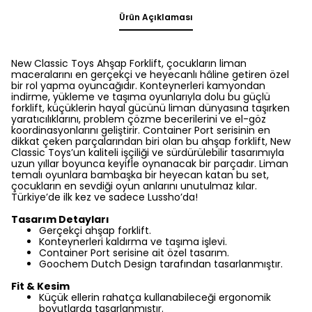
Ürün Açıklaması
New Classic Toys Ahşap Forklift, çocukların liman
maceralarını en gerçekçi ve heyecanlı hâline getiren özel
bir rol yapma oyuncağıdır. Konteynerleri kamyondan
indirme, yükleme ve taşıma oyunlarıyla dolu bu güçlü
forklift, küçüklerin hayal gücünü liman dünyasına taşırken
yaratıcılıklarını, problem çözme becerilerini ve el-göz
koordinasyonlarını geliştirir. Container Port serisinin en
dikkat çeken parçalarından biri olan bu ahşap forklift, New
Classic Toys’un kaliteli işçiliği ve sürdürülebilir tasarımıyla
uzun yıllar boyunca keyifle oynanacak bir parçadır. Liman
temalı oyunlara bambaşka bir heyecan katan bu set,
çocukların en sevdiği oyun anlarını unutulmaz kılar.
Türkiye’de ilk kez ve sadece Lussho’da!
Tasarım Detayları
Gerçekçi ahşap forklift.
Konteynerleri kaldırma ve taşıma işlevi.
Container Port serisine ait özel tasarım.
Goochem Dutch Design tarafından tasarlanmıştır.
Fit & Kesim
Küçük ellerin rahatça kullanabileceği ergonomik
boyutlarda tasarlanmıştır.