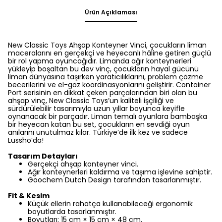
Ürün Açıklaması
New Classic Toys Ahşap Konteyner Vinci, çocukların liman
maceralarını en gerçekçi ve heyecanlı hâline getiren güçlü
bir rol yapma oyuncağıdır. Limanda ağır konteynerleri
yükleyip boşaltan bu dev vinç, çocukların hayal gücünü
liman dünyasına taşırken yaratıcılıklarını, problem çözme
becerilerini ve el-göz koordinasyonlarını geliştirir. Container
Port serisinin en dikkat çeken parçalarından biri olan bu
ahşap vinç, New Classic Toys’un kaliteli işçiliği ve
sürdürülebilir tasarımıyla uzun yıllar boyunca keyifle
oynanacak bir parçadır. Liman temalı oyunlara bambaşka
bir heyecan katan bu set, çocukların en sevdiği oyun
anılarını unutulmaz kılar. Türkiye’de ilk kez ve sadece
Lussho’da!
Tasarım Detayları
Gerçekçi ahşap konteyner vinci.
Ağır konteynerleri kaldırma ve taşıma işlevine sahiptir.
Goochem Dutch Design tarafından tasarlanmıştır.
Fit & Kesim
Küçük ellerin rahatça kullanabileceği ergonomik
boyutlarda tasarlanmıştır.
Boyutları: 15 cm × 15 cm × 48 cm.