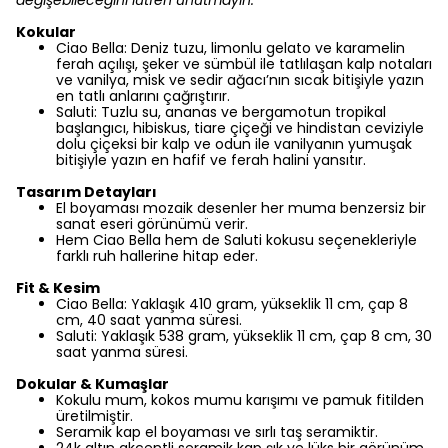
değişebileceğini lütfen unutmayın.
Kokular
Ciao Bella: Deniz tuzu, limonlu gelato ve karamelin
ferah açılışı, şeker ve sümbül ile tatlılaşan kalp notaları
ve vanilya, misk ve sedir ağacı’nın sıcak bitişiyle yazın
en tatlı anlarını çağrıştırır.
Saluti: Tuzlu su, ananas ve bergamotun tropikal
başlangıcı, hibiskus, tiare çiçeği ve hindistan ceviziyle
dolu çiçeksi bir kalp ve odun ile vanilyanın yumuşak
bitişiyle yazın en hafif ve ferah halini yansıtır.
Tasarım Detayları
El boyaması mozaik desenler her muma benzersiz bir
sanat eseri görünümü verir.
Hem Ciao Bella hem de Saluti kokusu seçenekleriyle
farklı ruh hallerine hitap eder.
Fit & Kesim
Ciao Bella: Yaklaşık 410 gram, yükseklik 11 cm, çap 8
cm, 40 saat yanma süresi.
Saluti: Yaklaşık 538 gram, yükseklik 11 cm, çap 8 cm, 30
saat yanma süresi.
Dokular & Kumaşlar
Kokulu mum, kokos mumu karışımı ve pamuk fitilden
üretilmiştir.
Seramik kap el boyaması ve sırlı taş seramiktir.