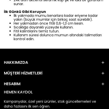
24k altın akcentli seramik kap şık ve lüks bir görünüm
sunar.
İlk Günkü Gibi Koruyun
İlk yakmada mumu kenarlara kadar eriyene kadar
yakın (büyük mumlar için birkaç saat sürebilir).
Her yakmadan önce fitili 0,6-1,3 cm kesin.
Sıcaklığa dayanıklı yüzeyde kullanın.
Fitil kalıntılarını temiz tutun.
Kullanım süresi dolunca mumun altındaki talimatları
kontrol edin.
HAKKIMIZDA
MÜŞTERİ HİZMETLERİ
HESABIM
HEMEN KAYDOL
Kampanyalar, özel yeni ürünler, stok güncellemeleri ve
daha fazlasını ilk sen öğren.