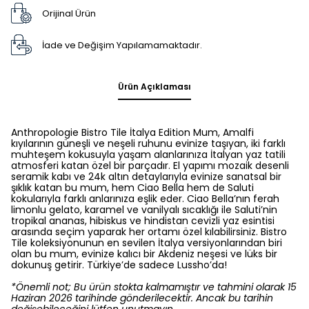
Orijinal Ürün
İade ve Değişim Yapılamamaktadır.
Ürün Açıklaması
Anthropologie Bistro Tile İtalya Edition Mum, Amalfi
kıyılarının güneşli ve neşeli ruhunu evinize taşıyan, iki farklı
muhteşem kokusuyla yaşam alanlarınıza İtalyan yaz tatili
atmosferi katan özel bir parçadır. El yapımı mozaik desenli
seramik kabı ve 24k altın detaylarıyla evinize sanatsal bir
şıklık katan bu mum, hem Ciao Bella hem de Saluti
kokularıyla farklı anlarınıza eşlik eder. Ciao Bella’nın ferah
limonlu gelato, karamel ve vanilyalı sıcaklığı ile Saluti’nin
tropikal ananas, hibiskus ve hindistan cevizli yaz esintisi
arasında seçim yaparak her ortamı özel kılabilirsiniz. Bistro
Tile koleksiyonunun en sevilen İtalya versiyonlarından biri
olan bu mum, evinize kalıcı bir Akdeniz neşesi ve lüks bir
dokunuş getirir. Türkiye’de sadece Lussho’da!
*Önemli not; Bu ürün stokta kalmamıştır ve tahmini olarak 15
Haziran 2026 tarihinde gönderilecektir. Ancak bu tarihin