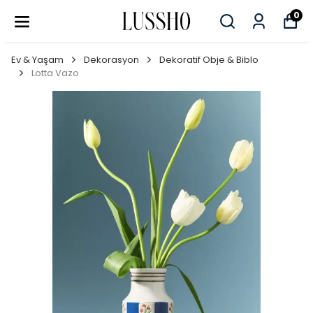
0
Ev & Yaşam
Dekorasyon
Dekoratif Obje & Biblo
Lotta Vazo