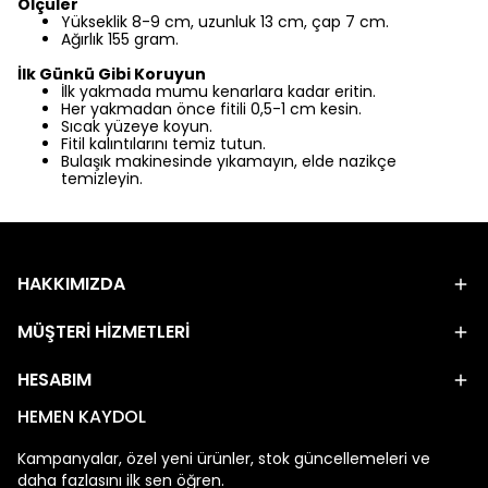
Ölçüler
Yükseklik 8-9 cm, uzunluk 13 cm, çap 7 cm.
Ağırlık 155 gram.
İlk Günkü Gibi Koruyun
İlk yakmada mumu kenarlara kadar eritin.
Her yakmadan önce fitili 0,5-1 cm kesin.
Sıcak yüzeye koyun.
Fitil kalıntılarını temiz tutun.
Bulaşık makinesinde yıkamayın, elde nazikçe
temizleyin.
HAKKIMIZDA
MÜŞTERİ HİZMETLERİ
HESABIM
HEMEN KAYDOL
Kampanyalar, özel yeni ürünler, stok güncellemeleri ve
daha fazlasını ilk sen öğren.