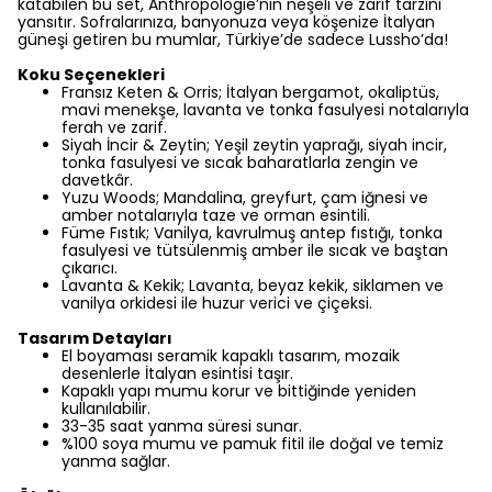
katabilen bu set, Anthropologie’nin neşeli ve zarif tarzını
yansıtır. Sofralarınıza, banyonuza veya köşenize İtalyan
güneşi getiren bu mumlar, Türkiye’de sadece Lussho’da!
Koku Seçenekleri
Fransız Keten & Orris; İtalyan bergamot, okaliptüs,
mavi menekşe, lavanta ve tonka fasulyesi notalarıyla
ferah ve zarif.
Siyah İncir & Zeytin; Yeşil zeytin yaprağı, siyah incir,
tonka fasulyesi ve sıcak baharatlarla zengin ve
davetkâr.
Yuzu Woods; Mandalina, greyfurt, çam iğnesi ve
amber notalarıyla taze ve orman esintili.
Füme Fıstık; Vanilya, kavrulmuş antep fıstığı, tonka
fasulyesi ve tütsülenmiş amber ile sıcak ve baştan
çıkarıcı.
Lavanta & Kekik; Lavanta, beyaz kekik, siklamen ve
vanilya orkidesi ile huzur verici ve çiçeksi.
Tasarım Detayları
El boyaması seramik kapaklı tasarım, mozaik
desenlerle İtalyan esintisi taşır.
Kapaklı yapı mumu korur ve bittiğinde yeniden
kullanılabilir.
33-35 saat yanma süresi sunar.
%100 soya mumu ve pamuk fitil ile doğal ve temiz
yanma sağlar.