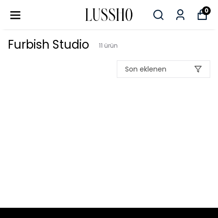
0
Furbish Studio
11
ürün
Son eklenen